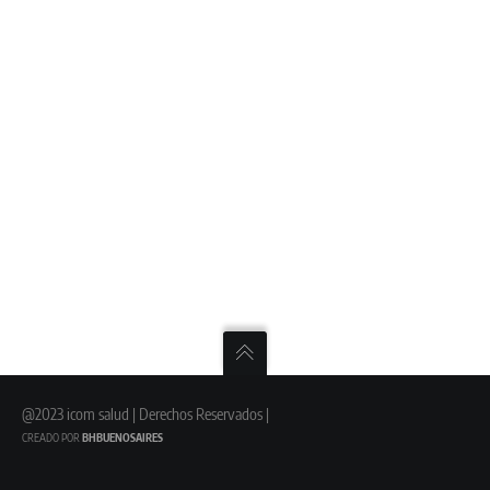
@2023 icom salud | Derechos Reservados |
CREADO POR
BHBUENOSAIRES